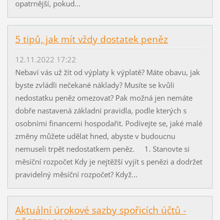
opatrnější, pokud...
5 tipů, jak mít vždy dostatek peněz
12.11.2022 17:22
Nebaví vás už žít od výplaty k výplatě? Máte obavu, jak
byste zvládli nečekané náklady? Musíte se kvůli
nedostatku peněz omezovat? Pak možná jen nemáte
dobře nastavená základní pravidla, podle kterých s
osobními financemi hospodařit. Podívejte se, jaké malé
změny můžete udělat hned, abyste v budoucnu
nemuseli trpět nedostatkem peněz. 1. Stanovte si
měsíční rozpočet Kdy je nejtěžší vyjít s penězi a dodržet
pravidelný měsíční rozpočet? Když...
Aktuální úrokové sazby spořicích účtů -