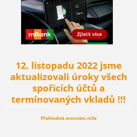
12. listopadu 2022 jsme
aktualizovali úroky všech
spořicích účtů a
termínovaných vkladů !!!
Přehledné srovnání níže