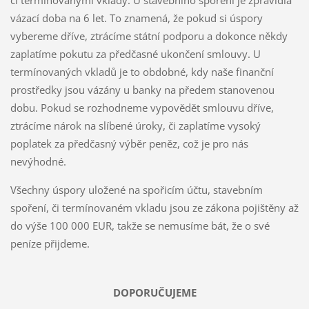
či termínovanými vklady. U stavebního spoření je zpravidla
vázací doba na 6 let. To znamená, že pokud si úspory
vybereme dříve, ztrácíme státní podporu a dokonce někdy
zaplatíme pokutu za předčasné ukončení smlouvy. U
termínovaných vkladů je to obdobné, kdy naše finanční
prostředky jsou vázány u banky na předem stanovenou
dobu. Pokud se rozhodneme vypovědět smlouvu dříve,
ztrácíme nárok na slíbené úroky, či zaplatíme vysoký
poplatek za předčasný výběr peněz, což je pro nás
nevýhodné.
Všechny úspory uložené na spořicím účtu, stavebním
spoření, či termínovaném vkladu jsou ze zákona pojištěny až
do výše 100 000 EUR, takže se nemusíme bát, že o své
peníze přijdeme.
DOPORUČUJEME