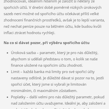
zhodnocovali, ideálním řešením je založit si některý ze
spořicích účtů. V dnešní době poměrně nízkých úrokových
sazeb není možné od spořicího účtu očekávat příliš velké
zhodnocení finančních prostředků, avšak je to lepší varianta,
než nechat peníze pouze na běžném účtu, kde budou kvůli
inflaci ztrácet hodnotu rychleji.
Na co si dávat pozor, při výběru spořicího účtu
Úroková sazba – parametr, který je pro nás důležitý,
abychom si udělali představu o tom, o kolik se naše
finance uložené na spořicím účtu zhodnotí.
Limit – každá banka má limity pro své spořicí účty
nastaveny odlišně. Je důležité dávat si pozor na to, jestli
spořicí účet, který jsme si vybrali je limitován
minimálním, či maximálním zůstatkem.
Poplatky – další velmi pro nás důležitý parametr, pokud
nad založením účtu uvažujeme. Ideální je, aby založení a