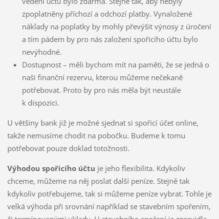
vedení účtu bylo zdarma. Stejně tak, aby nebyly
zpoplatněny příchozí a odchozí platby. Vynaložené
náklady na poplatky by mohly převýšit výnosy z úročení
a tím pádem by pro nás založení spořicího účtu bylo
nevýhodné.
Dostupnost – měli bychom mít na paměti, že se jedná o
naši finanční rezervu, kterou můžeme nečekaně
potřebovat. Proto by pro nás měla být neustále
k dispozici.
U většiny bank již je možné sjednat si spořicí účet online,
takže nemusíme chodit na pobočku. Budeme k tomu
potřebovat pouze doklad totožnosti.
Výhodou spořicího účtu
je jeho flexibilita. Kdykoliv
chceme, můžeme na něj poslat další peníze. Stejně tak
kdykoliv potřebujeme, tak si můžeme peníze vybrat. Tohle je
velká výhoda při srovnání například se stavebním spořením,