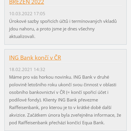
BŘEZEN 2022
10.03.2022 17:05
Úrokové sazby spořicích účtů i termínovaných vkladů
jdou nahoru, a proto jsme je dnes všechny
aktualizovali.
ING Bank končí v ČR
18.02.2021 14:32
Máme pro vás horkou novinku. ING Bank v druhé
polovině letošního roku ukončí svou činnost v oblasti
osobního bankovnictví v ČR (= končí spořicí účet i
podílové fondy). Klienty ING Bank převezme
Raiffeisenbank, pro kterou je to v krátké době další
akvizice. Začátkem února byla zveřejněna informace, že
pod Raiffeisenbank přechází končící Equa Bank.