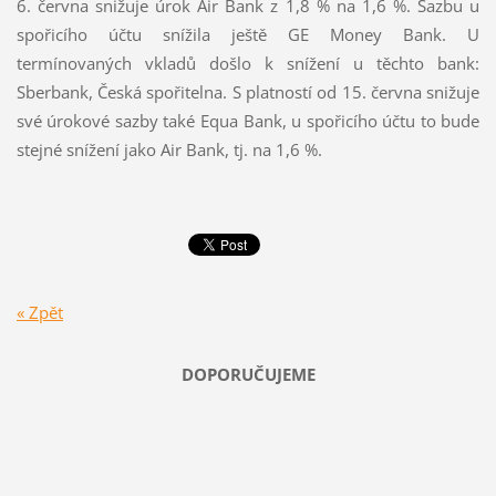
6. června snižuje úrok Air Bank z 1,8 % na 1,6 %. Sazbu u
spořicího účtu snížila ještě GE Money Bank. U
termínovaných vkladů došlo k snížení u těchto bank:
Sberbank, Česká spořitelna. S platností od 15. června snižuje
své úrokové sazby také Equa Bank, u spořicího účtu to bude
stejné snížení jako Air Bank, tj. na 1,6 %.
« Zpět
DOPORUČUJEME