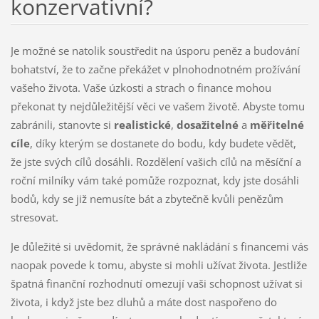
konzervativní?
Je možné se natolik soustředit na úsporu peněz a budování
bohatství, že to začne překážet v plnohodnotném prožívání
vašeho života. Vaše úzkosti a strach o finance mohou
překonat ty nejdůležitější věci ve vašem životě. Abyste tomu
zabránili, stanovte si
realistické
,
dosažitelné
a
měřitelné
cíle
, díky kterým se dostanete do bodu, kdy budete vědět,
že jste svých cílů dosáhli. Rozdělení vašich cílů na měsíční a
roční milníky vám také pomůže rozpoznat, kdy jste dosáhli
bodů, kdy se již nemusíte bát a zbytečně kvůli penězům
stresovat.
Je důležité si uvědomit, že správné nakládání s financemi vás
naopak povede k tomu, abyste si mohli užívat života. Jestliže
špatná finanční rozhodnutí omezují vaši schopnost užívat si
života, i když jste bez dluhů a máte dost naspořeno do