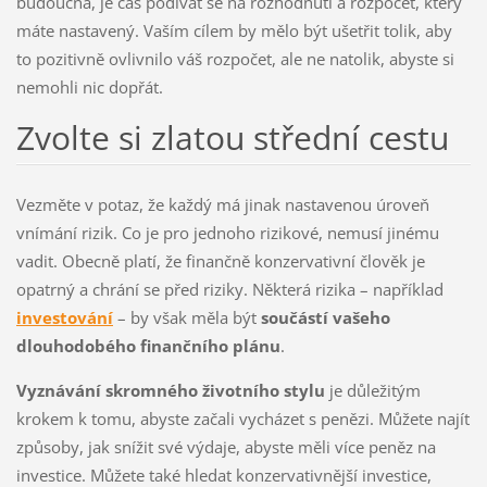
budoucna, je čas podívat se na rozhodnutí a rozpočet, který
máte nastavený. Vaším cílem by mělo být ušetřit tolik, aby
to pozitivně ovlivnilo váš rozpočet, ale ne natolik, abyste si
nemohli nic dopřát.
Zvolte si zlatou střední cestu
Vezměte v potaz, že každý má jinak nastavenou úroveň
vnímání rizik. Co je pro jednoho rizikové, nemusí jinému
vadit. Obecně platí, že finančně konzervativní člověk je
opatrný a chrání se před riziky. Některá rizika – například
investování
– by však měla být
součástí vašeho
dlouhodobého finančního plánu
.
Vyznávání skromného životního stylu
je důležitým
krokem k tomu, abyste začali vycházet s penězi. Můžete najít
způsoby, jak snížit své výdaje, abyste měli více peněz na
investice. Můžete také hledat konzervativnější investice,