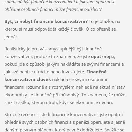
znamená být finančně konzervativní a jak vám opatrnost
ohledně osobních financí může finančně odlehčit?
Být, či nebýt finančně konzervativní?
To je otázka, na
kterou si musí odpovědět každý člověk. O co přesně se
jedná?
Realisticky je pro vás smysluplnější být finančně
konzervativní, protože to znamená, že jste
opatrnější
,
pokud jde o způsob, jakým nakládáte se svými financemi a
jak své peníze utrácíte nebo investujete.
Finančně
konzervativní člověk
nakládá se svými osobními
financemi rozumně a s rozmyslem nehledě na aktuální stav
ekonomiky. Je finančně přizpůsobivý. To znamená, že může
snížit částku, kterou utratí, když se ekonomice nedaří.
Stručně řečeno – jste-li finančně konzervativní, jste opatrní
ohledně svých osobních financí a s penězi operujete s jasně
daným pevným plánem, který pevně dodržujete. Snažíte se