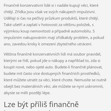
Finančně konzervativní lidé si i nadále kupují věci, které
chtějí. Zřídka jsou však ve svých nákupech impulzivní.
Udělají si čas na pečlivý průzkum produktů, které chtějí.
Také ušetří a zaplatí v hotovosti za většinu položek, s
výjimkou koup nemovitosti a případně automobilu. S
impulzním nakupováním mají zřídkakdy problém, a pokud
ano, zavedou kroky k omezení zbytečného utrácení.
Většina finančně konzervativních lidí má soubor pravidel,
kterými se řídí, pokud jde o nákupy a například to, zda si
koupit nové, nebo ojeté auto. Budete-li finančně plánovat,
budete mít často více dostupných finančních prostředků,
které můžete utratit za věci, které chcete. Nemusíte se nutně
obejít bez materiálních věcí, ale můžete se nyní uskromnit,
abyste se měli později lépe.
Lze být příliš finančně