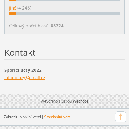
jiné
(4 246)
Celkový počet hlasů:
65724
Kontakt
Spořicí účty 2022
infodota
zy@email
.cz
Vytvořeno službou
Webnode
Zobrazit:
Mobilní verzi
|
Standardní verzi