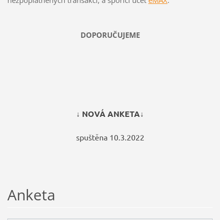
nezpoplatněných transakcí, a spořící účet
eMAX
.
DOPORUČUJEME
↓ NOVÁ ANKETA↓
spuštěna 10.3.2022
Anketa